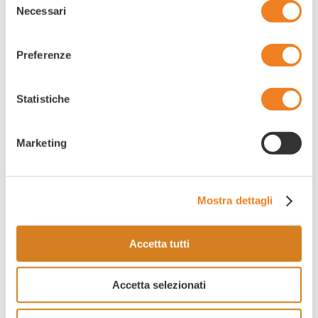
Necessari
del
una forte palestra di sviluppo personale. Le
consenso
diversità non vanno negate né combattute ma
Preferenze
valorizzate. Avevamo un obbiettivo e siamo
andati a conquistarlo. Ringrazio l’azienda per
Statistiche
aver creduto in me”
afferma Rosa Melillo.
Marketing
Link all’articolo:
https://www.ondanews.it/la-
Mostra dettagli
pagano-s-p-a-allinaugurazione-del-nuovo-
Accetta tutti
tratto-ispica-pozzallo-modica-dellautostrada-
a18-siracusa-gela/
Accetta selezionati