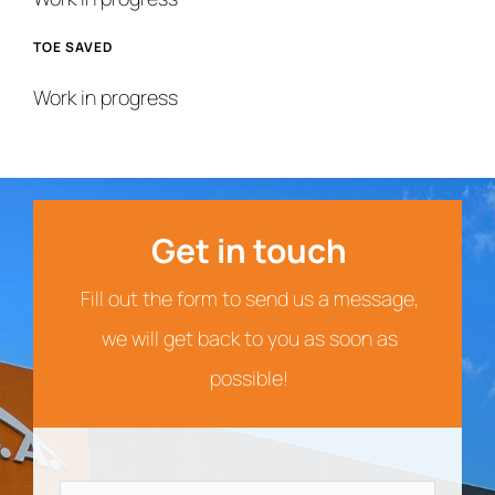
TOE SAVED
Work in progress
Get in touch
Fill out the form to send us a message,
we will get back to you as soon as
possible!