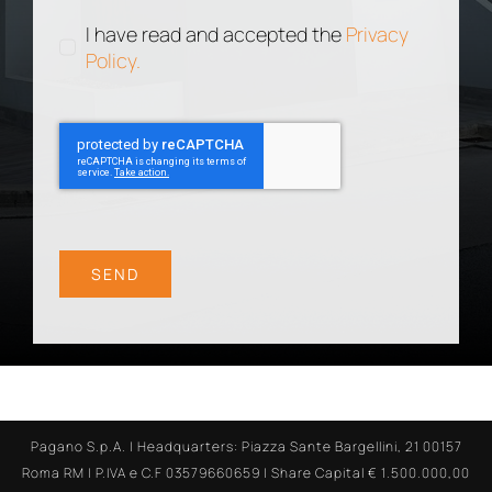
I have read and accepted the
Privacy
Policy.
SEND
Pagano S.p.A. | Headquarters: Piazza Sante Bargellini, 21 00157
Roma RM | P.IVA e C.F 03579660659 | Share Capital € 1.500.000,00