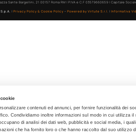
azza Sante Bargellini, 21 00157 Roma RM | P.IVA e C.F 03579660659 | Capitale Sociale 
S.p.A.
|
Privacy Policy
&
Cookie Policy
–
Powered by Virtute S.r.l.
|
Informativa Vi
 cookie
rsonalizzare contenuti ed annunci, per fornire funzionalità dei so
ffico. Condividiamo inoltre informazioni sul modo in cui utilizza il 
 occupano di analisi dei dati web, pubblicità e social media, i qual
azioni che ha fornito loro o che hanno raccolto dal suo utilizzo d