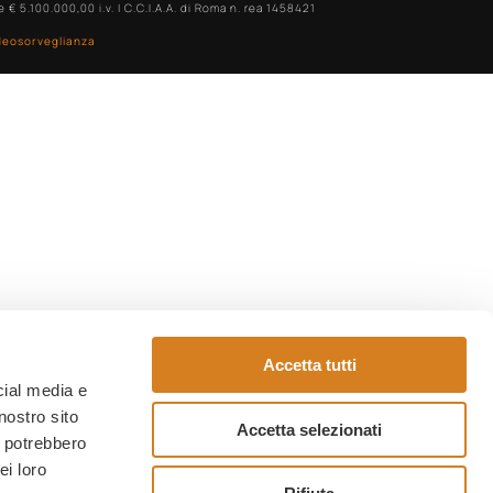
€ 5.100.000,00 i.v. | C.C.I.A.A. di Roma n. rea 1458421
deosorveglianza
Accetta tutti
cial media e
nostro sito
Accetta selezionati
i potrebbero
ei loro