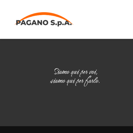
Salta
al
contenuto
Siamo qui per voi,
siamo qui per farlo.