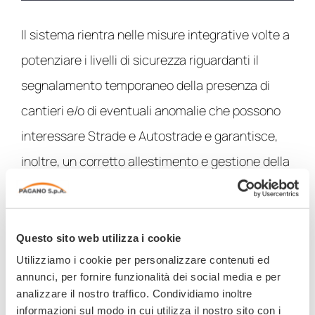
Il sistema rientra nelle misure integrative volte a
potenziare i livelli di sicurezza riguardanti il
segnalamento temporaneo della presenza di
cantieri e/o di eventuali anomalie che possono
interessare Strade e Autostrade e garantisce,
inoltre, un corretto allestimento e gestione della
stessa segnaletica provvisoria secondo gli
standard dettati dal
Decreto Ministeriale 10
luglio 2002.
Questo sito web utilizza i cookie
Utilizziamo i cookie per personalizzare contenuti ed
Attualmente la gestione e l’istallazione dei
annunci, per fornire funzionalità dei social media e per
analizzare il nostro traffico. Condividiamo inoltre
cantieri temporanei è effettuata dal personale
informazioni sul modo in cui utilizza il nostro sito con i